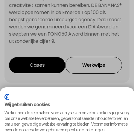
creativiteit samen kunnen bereiken. DE BANANAS®
werd opgenomen in de Emerce Top 100 als
hoogst genoteerde Limburgse agency. Daarnaast
werden we genomineerd voor een DIA Award en
sleepten we een FONK150 Award binnen met het
uitzonderlijke cijfer 9.
Cases
Werkwijze
Cases
Werkwijze
Onze grootste kracht
Wij gebruiken cookies
We kunnen deze plaatsen voor analyse van onze bezoekersgegevens,
om onze website te verbeteren, gepersonaliseerde inhoud te tonen en
Strategie die richting geeft
om u een geweldige website-ervaring te bieden. Voor meer informatie
over de cookies die we gebruiken opent u de instellingen.