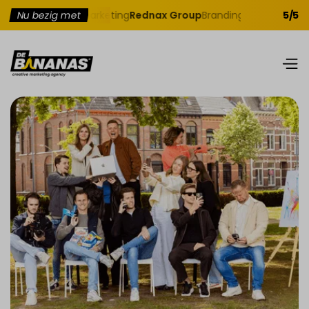
aterklaar
Nu bezig met
Jobmarketing
Rednax Group
Branding
Bitbybit
Website
5/5